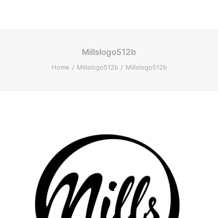
Millslogo512b
Home
Millslogo512b
Millslogo512b