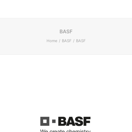
BASF
Home
BASF
BASF